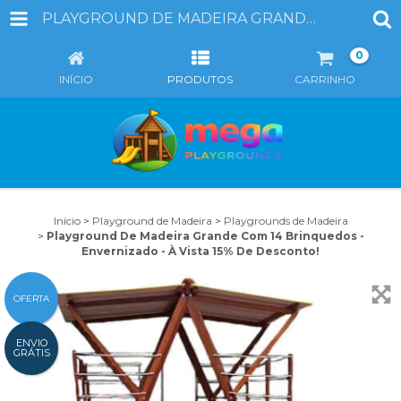
PLAYGROUND DE MADEIRA GRANDE COM 14 BRINQUEDOS -ENVERNIZADO - À VISTA 15% DE DESCONTO!
0
INÍCIO
PRODUTOS
CARRINHO
Início
>
Playground de Madeira
>
Playgrounds de Madeira
>
Playground De Madeira Grande Com 14 Brinquedos -
Envernizado - À Vista 15% De Desconto!
OFERTA
ENVIO
GRÁTIS