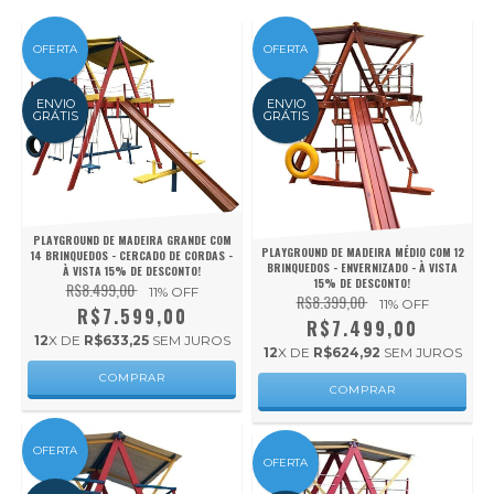
OFERTA
OFERTA
ENVIO
ENVIO
GRÁTIS
GRÁTIS
PLAYGROUND DE MADEIRA GRANDE COM
PLAYGROUND DE MADEIRA MÉDIO COM 12
14 BRINQUEDOS - CERCADO DE CORDAS -
BRINQUEDOS - ENVERNIZADO - À VISTA
À VISTA 15% DE DESCONTO!
15% DE DESCONTO!
R$8.499,00
11
% OFF
R$8.399,00
11
% OFF
R$7.599,00
R$7.499,00
12
X DE
R$633,25
SEM JUROS
12
X DE
R$624,92
SEM JUROS
OFERTA
OFERTA