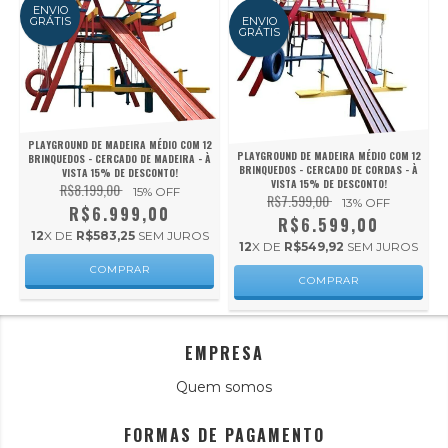
ENVIO
GRÁTIS
ENVIO
GRÁTIS
PLAYGROUND DE MADEIRA MÉDIO COM 12
PLAYGROUND DE MADEIRA MÉDIO COM 12
BRINQUEDOS - CERCADO DE MADEIRA - À
BRINQUEDOS - CERCADO DE CORDAS - À
VISTA 15% DE DESCONTO!
VISTA 15% DE DESCONTO!
R$8.199,00
15
% OFF
R$7.599,00
13
% OFF
R$6.999,00
R$6.599,00
12
X DE
R$583,25
SEM JUROS
12
X DE
R$549,92
SEM JUROS
EMPRESA
Quem somos
FORMAS DE PAGAMENTO