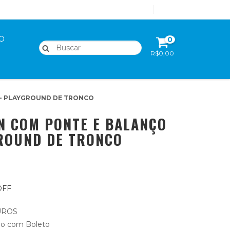
Cadastre-se
Login
O
0
R$0,00
 - PLAYGROUND DE TRONCO
N COM PONTE E BALANÇO
ROUND DE TRONCO
OFF
UROS
o com Boleto