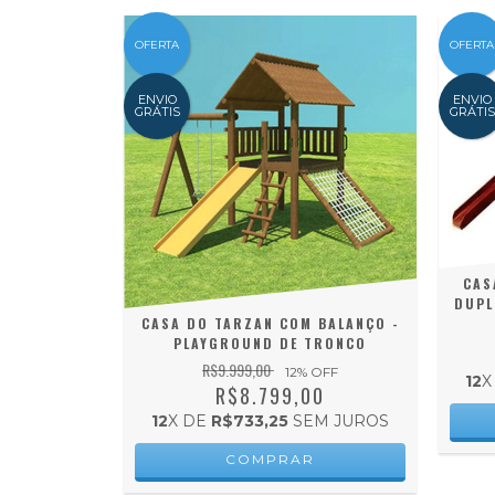
OFERTA
OFERTA
ENVIO
ENVIO
GRÁTIS
GRÁTIS
CAS
DUPL
CASA DO TARZAN COM BALANÇO -
PLAYGROUND DE TRONCO
R$9.999,00
12
% OFF
12
X
R$8.799,00
12
X DE
R$733,25
SEM JUROS