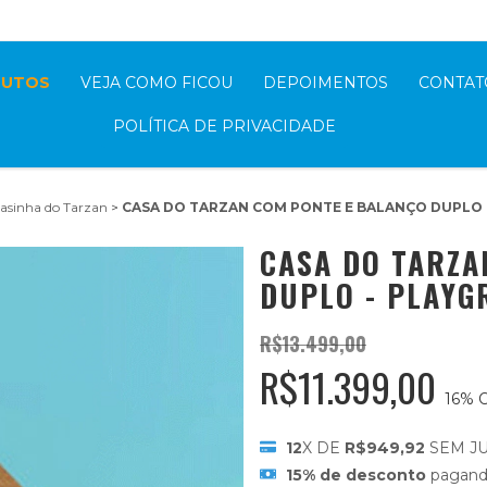
pp (11)94180-4295
DUTOS
VEJA COMO FICOU
DEPOIMENTOS
CONTAT
POLÍTICA DE PRIVACIDADE
asinha do Tarzan
>
CASA DO TARZAN COM PONTE E BALANÇO DUPLO
CASA DO TARZA
DUPLO - PLAYG
R$13.499,00
R$11.399,00
16
% 
12
X DE
R$949,92
SEM J
15% de desconto
pagand