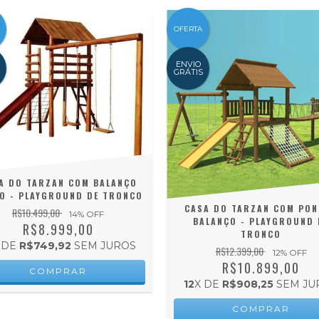
OFERTA
ENVIO
GRÁTIS
A DO TARZAN COM BALANÇO
O - PLAYGROUND DE TRONCO
CASA DO TARZAN COM PON
R$10.499,00
14
% OFF
BALANÇO - PLAYGROUND 
R$8.999,00
TRONCO
 DE
R$749,92
SEM JUROS
R$12.399,00
12
% OFF
R$10.899,00
12
X DE
R$908,25
SEM JU