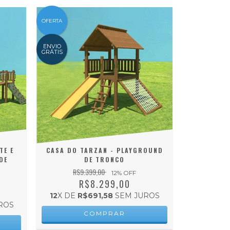
OFERTA
ENVIO
GRÁTIS
TE E
CASA DO TARZAN - PLAYGROUND
DE
DE TRONCO
R$9.399,00
12
% OFF
R$8.299,00
12
X DE
R$691,58
SEM JUROS
ROS