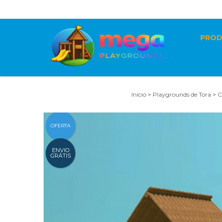
Central de Vendas: (11) 2122-2496 | (21) 3005-2195 | Whatsa
PRO
Início
>
Playgrounds de Tora
>
C
OFERTA
ENVIO
GRÁTIS