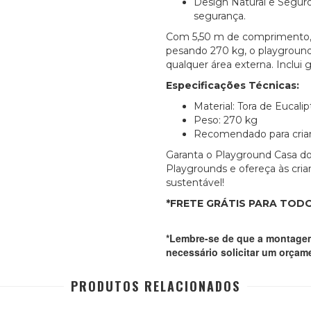
Design Natural e Seguro
segurança.
Com 5,50 m de comprimento, 5
pesando 270 kg, o playground
qualquer área externa. Inclui 
Especificações Técnicas:
Material: Tora de Eucali
Peso: 270 kg
Recomendado para crian
Garanta o Playground Casa d
Playgrounds e ofereça às cria
sustentável!
*FRETE GRÁTIS PARA TODO
*Lembre-se de que a montagem
necessário solicitar um orça
PRODUTOS RELACIONADOS